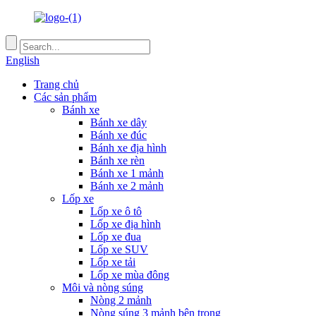
English
Trang chủ
Các sản phẩm
Bánh xe
Bánh xe dây
Bánh xe đúc
Bánh xe địa hình
Bánh xe rèn
Bánh xe 1 mảnh
Bánh xe 2 mảnh
Lốp xe
Lốp xe ô tô
Lốp xe địa hình
Lốp xe đua
Lốp xe SUV
Lốp xe tải
Lốp xe mùa đông
Môi và nòng súng
Nòng 2 mảnh
Nòng súng 3 mảnh bên trong