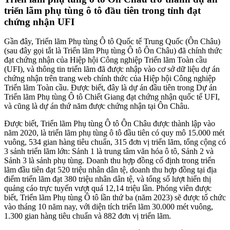
triển lãm phụ tùng ô tô đầu tiên trong tỉnh đạt
chứng nhận UFI
Gần đây, Triển lãm Phụ tùng Ô tô Quốc tế Trung Quốc (Ôn Châu)
(sau đây gọi tắt là Triển lãm Phụ tùng Ô tô Ôn Châu) đã chính thức
đạt chứng nhận của Hiệp hội Công nghiệp Triển lãm Toàn cầu
(UFI), và thông tin triển lãm đã được nhập vào cơ sở dữ liệu dự án
chứng nhận trên trang web chính thức của Hiệp hội Công nghiệp
Triển lãm Toàn cầu. Được biết, đây là dự án đầu tiên trong Dự án
Triển lãm Phụ tùng Ô tô Chiết Giang đạt chứng nhận quốc tế UFI,
và cũng là dự án thứ năm được chứng nhận tại Ôn Châu.
Được biết, Triển lãm Phụ tùng Ô tô Ôn Châu được thành lập vào
năm 2020, là triển lãm phụ tùng ô tô đầu tiên có quy mô 15.000 mét
vuông, 534 gian hàng tiêu chuẩn, 315 đơn vị triển lãm, tổng cộng có
3 sảnh triển lãm lớn: Sảnh 1 là trung tâm văn hóa ô tô, Sảnh 2 và
Sảnh 3 là sảnh phụ tùng. Doanh thu hợp đồng cố định trong triển
lãm đầu tiên đạt 520 triệu nhân dân tệ, doanh thu hợp đồng tại địa
điểm triển lãm đạt 380 triệu nhân dân tệ, và tổng số lượt hiển thị
quảng cáo trực tuyến vượt quá 12,14 triệu lần. Phóng viên được
biết, Triển lãm Phụ tùng Ô tô lần thứ ba (năm 2023) sẽ được tổ chức
vào tháng 10 năm nay, với diện tích triển lãm 30.000 mét vuông,
1.300 gian hàng tiêu chuẩn và 882 đơn vị triển lãm.