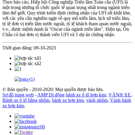
Theo báo cáo, Hiệp hội Công nghiệp Triển lãm Toàn cầu (UFI) là
một trong những tổ chức quốc tế quan trọng nhất trong ngành triển
lãm thế giới. Quy trình kiểm định chứng nhận của UFI rất khắt khe,
với các yêu cầu nghiêm ngặt về quy mô triển lãm, lịch sử triển lãm,
tỷ lệ đơn vị triển lãm nước ngoài, tỷ lệ khách tham quan nước ngoài,
v.v., được mệnh danh là "Oscar của ngành triển lãm". Hiện tại, Ôn
Châu có hai đơn vị thành viên UFI và 5 dự án chứng nhận.
Thời gian đăng: 09-10-2023
© Bản quyền - 2010-2020: Mọi quyền được bảo lưu.
Sơ đồ trang web
-
AMP Di động
bánh xe ô tô hợp kim
,
VÀNH XE
,
Bánh xe ô tô bằng nhôm
,
bánh xe hợp kim
,
vành nhôm
,
Vành bánh
xe hợp kim
,