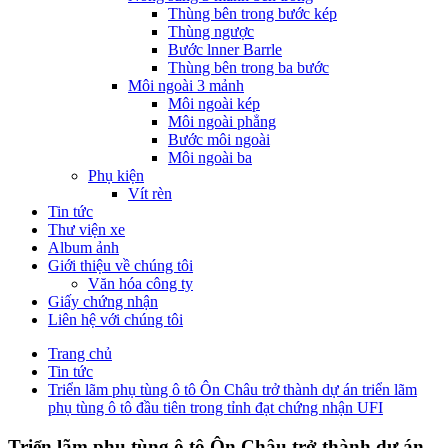
Thùng bên trong bước kép
Thùng ngược
Bước lnner Barrle
Thùng bên trong ba bước
Môi ngoài 3 mảnh
Môi ngoài kép
Môi ngoài phẳng
Bước môi ngoài
Môi ngoài ba
Phụ kiện
Vít rèn
Tin tức
Thư viện xe
Album ảnh
Giới thiệu về chúng tôi
Văn hóa công ty
Giấy chứng nhận
Liên hệ với chúng tôi
Trang chủ
Tin tức
Triển lãm phụ tùng ô tô Ôn Châu trở thành dự án triển lãm
phụ tùng ô tô đầu tiên trong tỉnh đạt chứng nhận UFI
Triển lãm phụ tùng ô tô Ôn Châu trở thành dự án