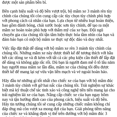
được một sản phẩm bền bỉ.
Bên cạnh hiệu suất và độ bền vượt trội, bộ mâm xe 3 mảnh rèn tùy
chỉnh của chúng tôi còn cung cấp các tùy chọn tùy chỉnh phù hợp
với phong cách cá nhân của bạn. Lựa chọn từ nhiều loại hoàn thiện,
bao gồm đánh bóng, chải xước hoặc sơn tùy chỉnh, để tạo ra một
mâm xe hoàn toàn phù hợp với thẩm mỹ của xe bạn. Đội ngũ
chuyên gia của chúng tôi tận tâm hiện thực hóa tầm nhìn của bạn và
đảm bảo bạn có một bộ mâm xe thực sự độc đáo và duy nhất.
Việc lắp đặt thật dễ dàng với bộ mâm xe rèn 3 mảnh tùy chỉnh của
chúng tôi. Những mâm xe này được thiết kế để tương thích với hầu
hết các dòng xe và đi kèm với tất cả các phụ kiện cần thiết để lắp đặt
dễ dàng và không gặp rắc rối. Dù bạn là người đam mê ô tô lâu năm
hay người mua mâm xe lần đầu, mâm xe của chúng tôi đều được
thiết kế để mang lại sự vừa vặn liền mạch và vẻ ngoài hoàn hảo.
Hãy đầu tư những gì tốt nhất cho chiếc xe của bạn với bộ mâm đúc
3 mảnh tùy chỉnh với gờ hai nấc của chúng tôi. Trải nghiệm sự khác
biệt mà kỹ thuật chế tác tinh xảo và công nghệ tiên tiến mang lại cho
trải nghiệm lái xe của bạn. Nâng cấp chiếc xe của bạn ngay hôm
nay và tận hưởng đỉnh cao của phong cách, hiệu suất và độ bền.
Hãy tin tưởng chúng tôi sẽ cung cấp những chiếc mâm không chỉ
đáp ứng mà còn vượt xa mong đợi của bạn. Giải phóng tiềm năng
của chiếc xe và khẳng định vị thế trên đường với bộ mâm đúc 3