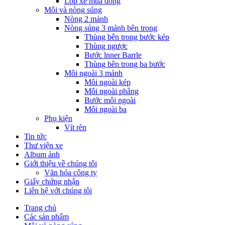
Lốp xe mùa đông
Môi và nòng súng
Nòng 2 mảnh
Nòng súng 3 mảnh bên trong
Thùng bên trong bước kép
Thùng ngược
Bước lnner Barrle
Thùng bên trong ba bước
Môi ngoài 3 mảnh
Môi ngoài kép
Môi ngoài phẳng
Bước môi ngoài
Môi ngoài ba
Phụ kiện
Vít rèn
Tin tức
Thư viện xe
Album ảnh
Giới thiệu về chúng tôi
Văn hóa công ty
Giấy chứng nhận
Liên hệ với chúng tôi
Trang chủ
Các sản phẩm