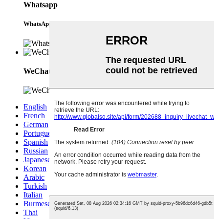
Whatsapp
WhatsApp
WeChat
English
French
German
Portuguese
Spanish
Russian
Japanese
Korean
Arabic
Turkish
Italian
Burmese
Thai