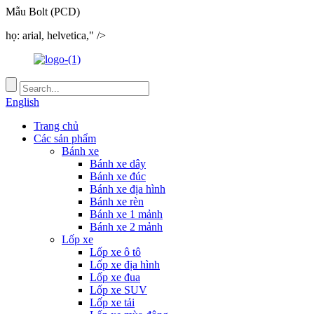
Mẫu Bolt (PCD)
họ: arial, helvetica," />
English
Trang chủ
Các sản phẩm
Bánh xe
Bánh xe dây
Bánh xe đúc
Bánh xe địa hình
Bánh xe rèn
Bánh xe 1 mảnh
Bánh xe 2 mảnh
Lốp xe
Lốp xe ô tô
Lốp xe địa hình
Lốp xe đua
Lốp xe SUV
Lốp xe tải