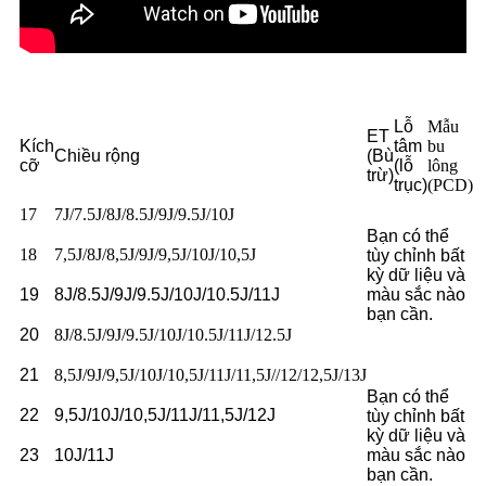
Lỗ
Mẫu
ET
Kích
tâm
bu
Chiều rộng
(Bù
cỡ
(lỗ
lông
trừ)
trục)
(PCD)
17
7J/7.5J/8J/8.5J/9J/9.5J/10J
Bạn có thể
18
7,5J/8J/8,5J/9J/9,5J/10J/10,5J
tùy chỉnh bất
kỳ dữ liệu và
19
8J/8.5J/9J/9.5J/10J/10.5J/11J
màu sắc nào
bạn cần.
20
8J/8.5J/9J/9.5J/10J/10.5J/11J/12.5J
21
8,5J/9J/9,5J/10J/10,5J/11J/11,5J//12/12,5J/13J
Bạn có thể
22
9,5J/10J/10,5J/11J/11,5J/12J
tùy chỉnh bất
kỳ dữ liệu và
23
10J/11J
màu sắc nào
bạn cần.