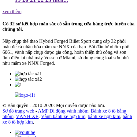
xem thêm
Có 32 sự kết hợp màu sắc có sẵn trong cửa hàng trực tuyến của
chúng tôi.
Nắp chụp thể thao Hybrid Forged Billet Sport cung cấp 32 phối
màu để cá nhân hóa mâm xe NNX của bạn. Bắt đầu từ nhôm phôi
6061, vành nắp chụp được gia công, hoàn thiện thủ công và sơn
tĩnh điện tại nhà máy Vossen ở Miami, sử dụng cùng loại sơn phủ
như mâm xe NNX Forged.
© Bản quyền - 2010-2020: Mọi quyền được bảo lưu.
Sơ đồ trang web
-
AMP Di động
vành nhôm
,
Bánh xe ô tô bằng
nhôm
,
VÀNH XE
,
Vành bánh xe hợp kim
,
bánh xe hợp kim
,
bánh
xe ô tô hợp kim
,