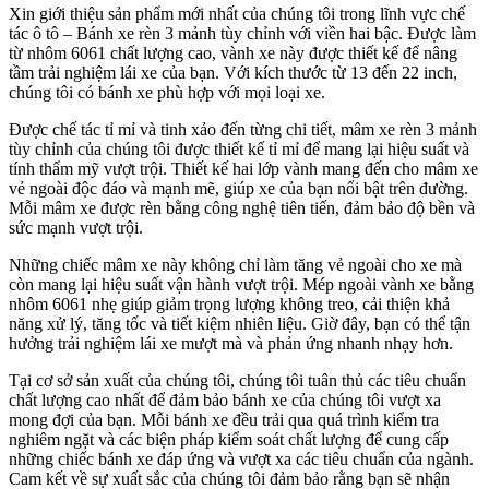
Xin giới thiệu sản phẩm mới nhất của chúng tôi trong lĩnh vực chế
tác ô tô – Bánh xe rèn 3 mảnh tùy chỉnh với viền hai bậc. Được làm
từ nhôm 6061 chất lượng cao, vành xe này được thiết kế để nâng
tầm trải nghiệm lái xe của bạn. Với kích thước từ 13 đến 22 inch,
chúng tôi có bánh xe phù hợp với mọi loại xe.
Được chế tác tỉ mỉ và tinh xảo đến từng chi tiết, mâm xe rèn 3 mảnh
tùy chỉnh của chúng tôi được thiết kế tỉ mỉ để mang lại hiệu suất và
tính thẩm mỹ vượt trội. Thiết kế hai lớp vành mang đến cho mâm xe
vẻ ngoài độc đáo và mạnh mẽ, giúp xe của bạn nổi bật trên đường.
Mỗi mâm xe được rèn bằng công nghệ tiên tiến, đảm bảo độ bền và
sức mạnh vượt trội.
Những chiếc mâm xe này không chỉ làm tăng vẻ ngoài cho xe mà
còn mang lại hiệu suất vận hành vượt trội. Mép ngoài vành xe bằng
nhôm 6061 nhẹ giúp giảm trọng lượng không treo, cải thiện khả
năng xử lý, tăng tốc và tiết kiệm nhiên liệu. Giờ đây, bạn có thể tận
hưởng trải nghiệm lái xe mượt mà và phản ứng nhanh nhạy hơn.
Tại cơ sở sản xuất của chúng tôi, chúng tôi tuân thủ các tiêu chuẩn
chất lượng cao nhất để đảm bảo bánh xe của chúng tôi vượt xa
mong đợi của bạn. Mỗi bánh xe đều trải qua quá trình kiểm tra
nghiêm ngặt và các biện pháp kiểm soát chất lượng để cung cấp
những chiếc bánh xe đáp ứng và vượt xa các tiêu chuẩn của ngành.
Cam kết về sự xuất sắc của chúng tôi đảm bảo rằng bạn sẽ nhận