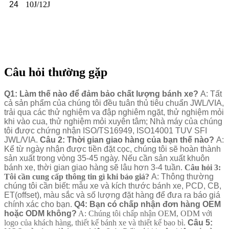
24
10J/12J
Câu hỏi thường gặp
Q1: Làm thế nào để đảm bảo chất lượng bánh xe?
A: Tất
cả sản phẩm của chúng tôi đều tuân thủ tiêu chuẩn JWL/VIA,
trải qua các thử nghiệm va đập nghiêm ngặt, thử nghiệm mỏi
khi vào cua, thử nghiệm mỏi xuyên tâm; Nhà máy của chúng
tôi được chứng nhận ISO/TS16949, ISO14001 TUV SFI
JWL/VIA.
Câu 2: Thời gian giao hàng của bạn thế nào?
A:
Kể từ ngày nhận được tiền đặt cọc, chúng tôi sẽ hoàn thành
sản xuất trong vòng 35-45 ngày. Nếu cần sản xuất khuôn
bánh xe, thời gian giao hàng sẽ lâu hơn 3-4 tuần.
Câu hỏi 3:
Tôi cần cung cấp thông tin gì khi báo giá?
A: Thông thường
chúng tôi cần biết: mẫu xe và kích thước bánh xe, PCD, CB,
ET(offset), màu sắc và số lượng đặt hàng để đưa ra báo giá
chính xác cho bạn.
Q4: Bạn có chấp nhận đơn hàng OEM
hoặc ODM không?
A: Chúng tôi chấp nhận OEM, ODM với
logo của khách hàng, thiết kế bánh xe và thiết kế bao bì.
Câu 5: