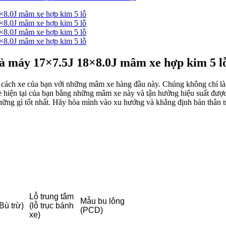
hà máy 17×7.5J 18×8.0J mâm xe hợp kim 5 l
cách xe của bạn với những mâm xe hàng đầu này. Chúng không chỉ làm 
 hiện tại của bạn bằng những mâm xe này và tận hưởng hiệu suất được
những gì tốt nhất. Hãy hòa mình vào xu hướng và khẳng định bản thân t
Lỗ trung tâm
Mẫu bu lông
Bù trừ)
(lỗ trục bánh
(PCD)
xe)