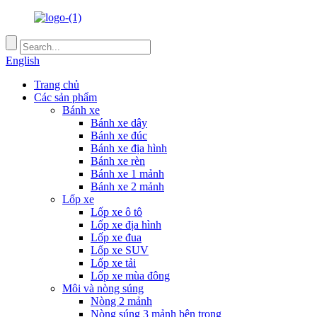
English
Trang chủ
Các sản phẩm
Bánh xe
Bánh xe dây
Bánh xe đúc
Bánh xe địa hình
Bánh xe rèn
Bánh xe 1 mảnh
Bánh xe 2 mảnh
Lốp xe
Lốp xe ô tô
Lốp xe địa hình
Lốp xe đua
Lốp xe SUV
Lốp xe tải
Lốp xe mùa đông
Môi và nòng súng
Nòng 2 mảnh
Nòng súng 3 mảnh bên trong