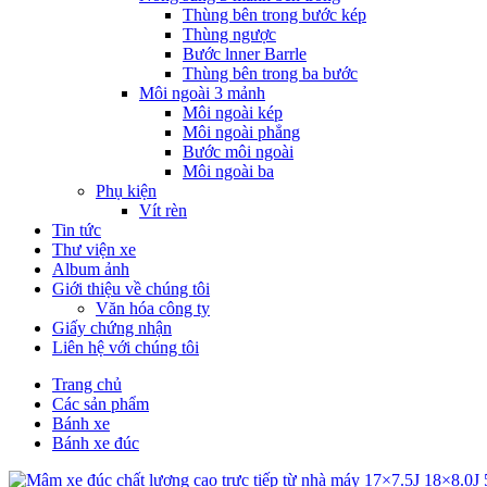
Thùng bên trong bước kép
Thùng ngược
Bước lnner Barrle
Thùng bên trong ba bước
Môi ngoài 3 mảnh
Môi ngoài kép
Môi ngoài phẳng
Bước môi ngoài
Môi ngoài ba
Phụ kiện
Vít rèn
Tin tức
Thư viện xe
Album ảnh
Giới thiệu về chúng tôi
Văn hóa công ty
Giấy chứng nhận
Liên hệ với chúng tôi
Trang chủ
Các sản phẩm
Bánh xe
Bánh xe đúc