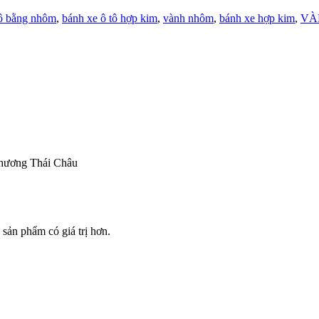
tô bằng nhôm
,
bánh xe ô tô hợp kim
,
vành nhôm
,
bánh xe hợp kim
,
VÀ
 thương Thái Châu
sản phẩm có giá trị hơn.