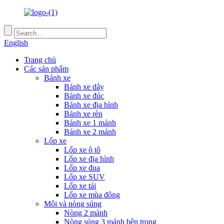
English
Trang chủ
Các sản phẩm
Bánh xe
Bánh xe dây
Bánh xe đúc
Bánh xe địa hình
Bánh xe rèn
Bánh xe 1 mảnh
Bánh xe 2 mảnh
Lốp xe
Lốp xe ô tô
Lốp xe địa hình
Lốp xe đua
Lốp xe SUV
Lốp xe tải
Lốp xe mùa đông
Môi và nòng súng
Nòng 2 mảnh
Nòng súng 3 mảnh bên trong