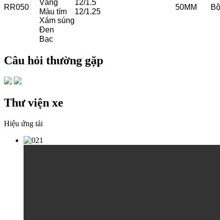
Vàng
12/1.5
RR050
50MM
Bộ
Màu tím
12/1.25
Xám súng
Đen
Bạc
Câu hỏi thường gặp
Thư viện xe
Hiệu ứng tải