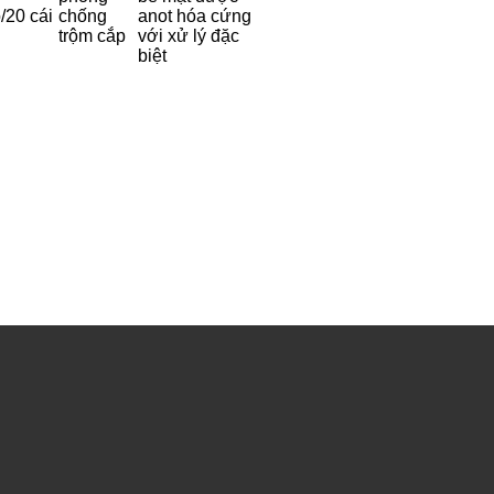
/20 cái
chống
anot hóa cứng
trộm cắp
với xử lý đặc
biệt