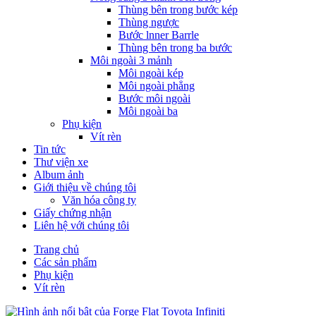
Thùng bên trong bước kép
Thùng ngược
Bước lnner Barrle
Thùng bên trong ba bước
Môi ngoài 3 mảnh
Môi ngoài kép
Môi ngoài phẳng
Bước môi ngoài
Môi ngoài ba
Phụ kiện
Vít rèn
Tin tức
Thư viện xe
Album ảnh
Giới thiệu về chúng tôi
Văn hóa công ty
Giấy chứng nhận
Liên hệ với chúng tôi
Trang chủ
Các sản phẩm
Phụ kiện
Vít rèn