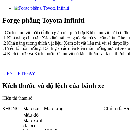
Forge phẳng Toyota Infiniti
. Cách chọn vít mắt cố định giàn rèn phù hợp Khi chọn vít mắt cố đị
.1 Khả năng chịu tải: Xác định tải trọng tối đa mà vít cần chịu. Chọn 
.2 Khả năng tương thích vật liệu: Xem xét vật liệu mà vít sẽ được lắp
.3 Yếu tố môi trường: Đánh giá các điều kiện môi trường nơi vít sẽ 
.4 Kích thước và Kích thước: Chọn vít có kích thước và kích thước p
LIÊN HỆ NGAY
Kích thước và độ lệch của bánh xe
Hiển thị tham số
KHÔNG.
Màu sắc
Mẫu răng
Chiều dài
Đơ
Màu đỏ
Màu xanh
da trời