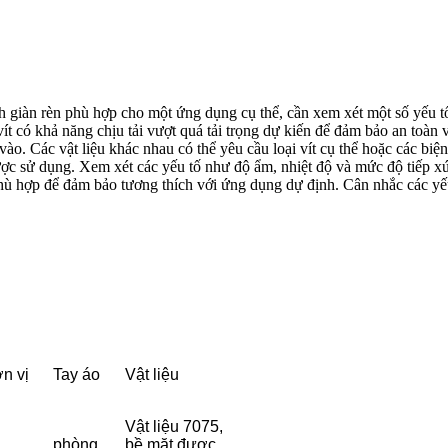
nh giàn rèn phù hợp cho một ứng dụng cụ thể, cần xem xét một số yếu t
vít có khả năng chịu tải vượt quá tải trọng dự kiến để đảm bảo an toàn v
 vào. Các vật liệu khác nhau có thể yêu cầu loại vít cụ thể hoặc các bi
được sử dụng. Xem xét các yếu tố như độ ẩm, nhiệt độ và mức độ tiếp x
hù hợp để đảm bảo tương thích với ứng dụng dự định. Cân nhắc các yếu
n vị
Tay áo
Vật liệu
Vật liệu 7075,
phòng
bề mặt được