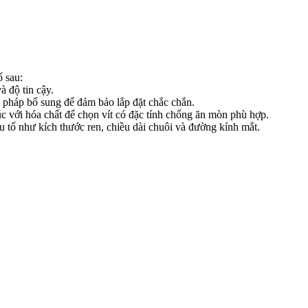
ố sau:
à độ tin cậy.
ện pháp bổ sung để đảm bảo lắp đặt chắc chắn.
úc với hóa chất để chọn vít có đặc tính chống ăn mòn phù hợp.
 tố như kích thước ren, chiều dài chuôi và đường kính mắt.