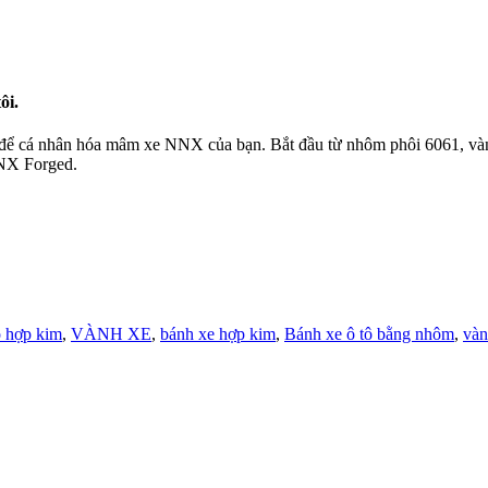
ôi.
để cá nhân hóa mâm xe NNX của bạn. Bắt đầu từ nhôm phôi 6061, vành 
NNX Forged.
ô hợp kim
,
VÀNH XE
,
bánh xe hợp kim
,
Bánh xe ô tô bằng nhôm
,
và