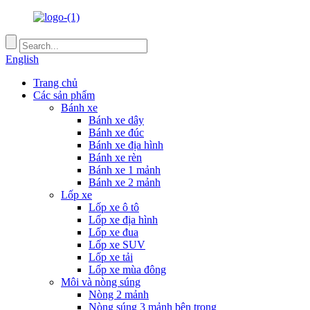
English
Trang chủ
Các sản phẩm
Bánh xe
Bánh xe dây
Bánh xe đúc
Bánh xe địa hình
Bánh xe rèn
Bánh xe 1 mảnh
Bánh xe 2 mảnh
Lốp xe
Lốp xe ô tô
Lốp xe địa hình
Lốp xe đua
Lốp xe SUV
Lốp xe tải
Lốp xe mùa đông
Môi và nòng súng
Nòng 2 mảnh
Nòng súng 3 mảnh bên trong