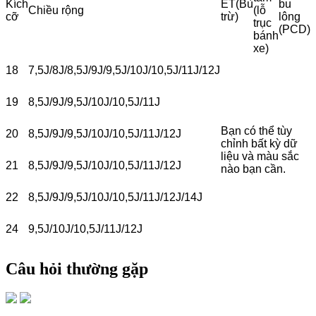
Kích
ET(Bù
bu
Chiều rộng
(lỗ
cỡ
trừ)
lông
trục
(PCD)
bánh
xe)
18
7,5J/8J/8,5J/9J/9,5J/10J/10,5J/11J/12J
19
8,5J/9J/9,5J/10J/10,5J/11J
Bạn có thể tùy
20
8,5J/9J/9,5J/10J/10,5J/11J/12J
chỉnh bất kỳ dữ
liệu và màu sắc
21
8,5J/9J/9,5J/10J/10,5J/11J/12J
nào bạn cần.
22
8,5J/9J/9,5J/10J/10,5J/11J/12J/14J
24
9,5J/10J/10,5J/11J/12J
Câu hỏi thường gặp