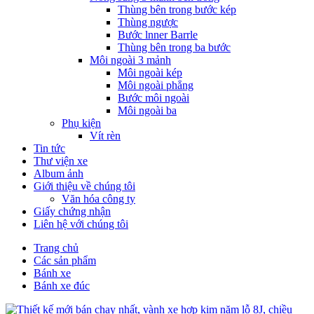
Thùng bên trong bước kép
Thùng ngược
Bước lnner Barrle
Thùng bên trong ba bước
Môi ngoài 3 mảnh
Môi ngoài kép
Môi ngoài phẳng
Bước môi ngoài
Môi ngoài ba
Phụ kiện
Vít rèn
Tin tức
Thư viện xe
Album ảnh
Giới thiệu về chúng tôi
Văn hóa công ty
Giấy chứng nhận
Liên hệ với chúng tôi
Trang chủ
Các sản phẩm
Bánh xe
Bánh xe đúc