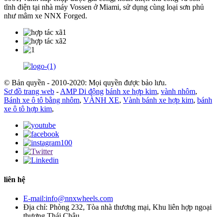
tĩnh điện tại nhà máy Vossen ở Miami, sử dụng cùng loại sơn phủ
như mâm xe NNX Forged.
© Bản quyền - 2010-2020: Mọi quyền được bảo lưu.
Sơ đồ trang web
-
AMP Di động
bánh xe hợp kim
,
vành nhôm
,
Bánh xe ô tô bằng nhôm
,
VÀNH XE
,
Vành bánh xe hợp kim
,
bánh
xe ô tô hợp kim
,
liên hệ
E-mail:info@nnxwheels.com
Địa chỉ: Phòng 232, Tòa nhà thương mại, Khu liên hợp ngoại
thương Thái Châu