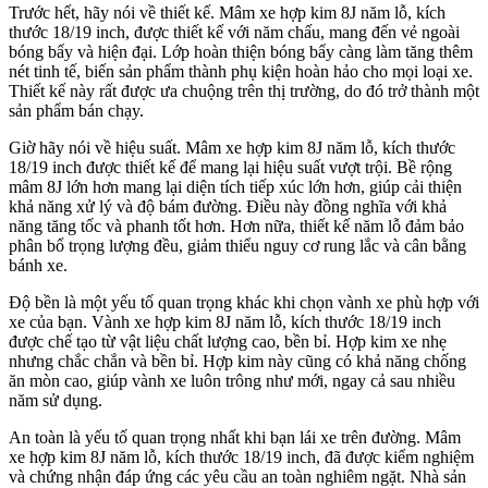
Trước hết, hãy nói về thiết kế. Mâm xe hợp kim 8J năm lỗ, kích
thước 18/19 inch, được thiết kế với năm chấu, mang đến vẻ ngoài
bóng bẩy và hiện đại. Lớp hoàn thiện bóng bẩy càng làm tăng thêm
nét tinh tế, biến sản phẩm thành phụ kiện hoàn hảo cho mọi loại xe.
Thiết kế này rất được ưa chuộng trên thị trường, do đó trở thành một
sản phẩm bán chạy.
Giờ hãy nói về hiệu suất. Mâm xe hợp kim 8J năm lỗ, kích thước
18/19 inch được thiết kế để mang lại hiệu suất vượt trội. Bề rộng
mâm 8J lớn hơn mang lại diện tích tiếp xúc lớn hơn, giúp cải thiện
khả năng xử lý và độ bám đường. Điều này đồng nghĩa với khả
năng tăng tốc và phanh tốt hơn. Hơn nữa, thiết kế năm lỗ đảm bảo
phân bổ trọng lượng đều, giảm thiểu nguy cơ rung lắc và cân bằng
bánh xe.
Độ bền là một yếu tố quan trọng khác khi chọn vành xe phù hợp với
xe của bạn. Vành xe hợp kim 8J năm lỗ, kích thước 18/19 inch
được chế tạo từ vật liệu chất lượng cao, bền bỉ. Hợp kim xe nhẹ
nhưng chắc chắn và bền bỉ. Hợp kim này cũng có khả năng chống
ăn mòn cao, giúp vành xe luôn trông như mới, ngay cả sau nhiều
năm sử dụng.
An toàn là yếu tố quan trọng nhất khi bạn lái xe trên đường. Mâm
xe hợp kim 8J năm lỗ, kích thước 18/19 inch, đã được kiểm nghiệm
và chứng nhận đáp ứng các yêu cầu an toàn nghiêm ngặt. Nhà sản