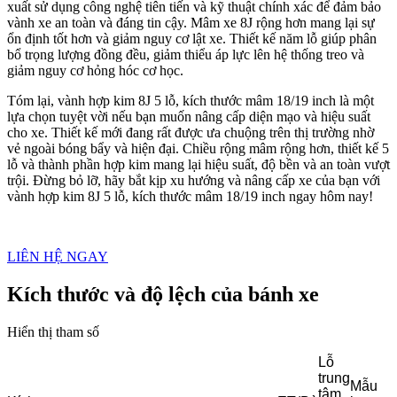
xuất sử dụng công nghệ tiên tiến và kỹ thuật chính xác để đảm bảo
vành xe an toàn và đáng tin cậy. Mâm xe 8J rộng hơn mang lại sự
ổn định tốt hơn và giảm nguy cơ lật xe. Thiết kế năm lỗ giúp phân
bổ trọng lượng đồng đều, giảm thiểu áp lực lên hệ thống treo và
giảm nguy cơ hỏng hóc cơ học.
Tóm lại, vành hợp kim 8J 5 lỗ, kích thước mâm 18/19 inch là một
lựa chọn tuyệt vời nếu bạn muốn nâng cấp diện mạo và hiệu suất
cho xe. Thiết kế mới đang rất được ưa chuộng trên thị trường nhờ
vẻ ngoài bóng bẩy và hiện đại. Chiều rộng mâm rộng hơn, thiết kế 5
lỗ và thành phần hợp kim mang lại hiệu suất, độ bền và an toàn vượt
trội. Đừng bỏ lỡ, hãy bắt kịp xu hướng và nâng cấp xe của bạn với
vành hợp kim 8J 5 lỗ, kích thước mâm 18/19 inch ngay hôm nay!
LIÊN HỆ NGAY
Kích thước và độ lệch của bánh xe
Hiển thị tham số
Lỗ
trung
Mẫu
tâm